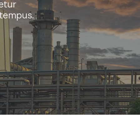
etur
 tempus.